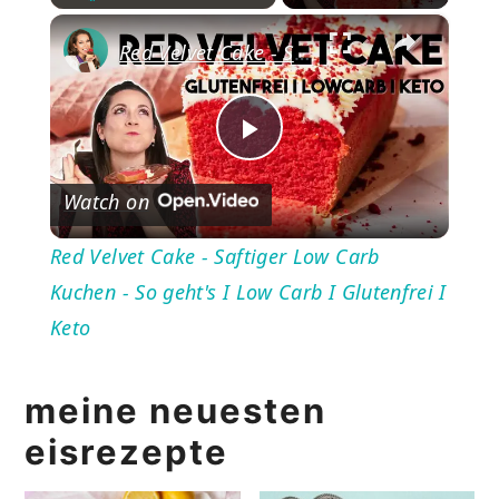
×
Play
Unmute
Fullscreen
Red Velvet Cake - Saftiger Low Carb Kuchen - So geht's I Low Carb I Glutenfrei I Keto
Play
Watch on
Video
Red Velvet Cake - Saftiger Low Carb
Kuchen - So geht's I Low Carb I Glutenfrei I
Keto
meine neuesten
eisrezepte