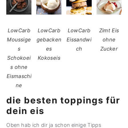
LowCarb
LowCarb
LowCarb
Zimt Eis
Moussige
gebacken
Eissandwi
ohne
s
es
ch
Zucker
Schokoei
Kokoseis
s ohne
Eismaschi
ne
die besten toppings für
dein eis
Oben hab ich dir ja schon einige Tipps