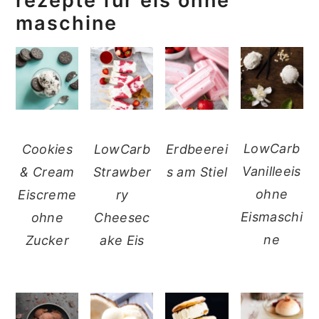
rezepte für eis ohne
maschine
LowCarb
Cookies
LowCarb
Erdbeerei
Vanilleeis
& Cream
Strawber
s am Stiel
ohne
Eiscreme
ry
Eismaschi
ohne
Cheesec
ne
Zucker
ake Eis