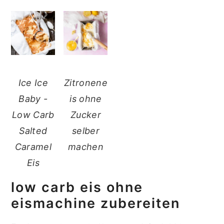
Ice Ice
Zitronene
Baby -
is ohne
Low Carb
Zucker
Salted
selber
Caramel
machen
Eis
low carb eis ohne
eismachine zubereiten