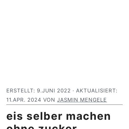
y
n
y
n
t
s
a
e
i
v
n
d
i
t
e
g
b
a
a
t
r
i
ERSTELLT:
9.JUNI 2022
· AKTUALISIERT:
o
11.APR. 2024
VON
JASMIN MENGELE
n
eis selber machen
ohne zucker