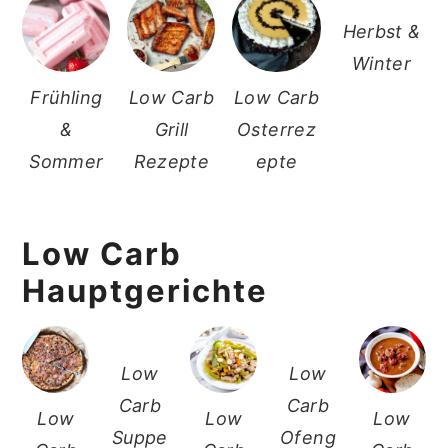
Herbst &
Winter
Frühling
Low Carb
Low Carb
&
Grill
Osterrez
Sommer
Rezepte
epte
Low Carb
Hauptgerichte
Low
Low
Carb
Carb
Low
Low
Low
Suppe
Ofeng