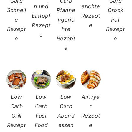
Carb
Carb
Carb
n und
erichte
Schnell
Pfanne
Crock
Eintopf
Rezept
e
ngeric
Pot
Rezept
e
Rezept
hte
Rezept
e
e
Rezept
e
e
Low
Low
Low
Airfrye
Carb
Carb
Carb
r
Grill
Fast
Abend
Rezept
Rezept
Food
essen
e