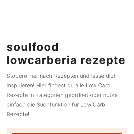
y
n
y
n
t
s
a
e
i
v
n
d
soulfood
i
t
e
lowcarberia rezepte
g
b
a
a
Stöbere hier nach Rezepten und lasse dich
t
r
inspirieren! Hier findest du alle Low Carb
i
Rezepte in Kategorien geordnet oder nutze
o
einfach die Suchfunktion für Low Carb
n
Rezepte!