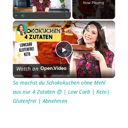
Now Playing
×
Play
Unmute
Fullscreen
So machst du Schokokuchen ohne Mehl aus nur 4 Zutaten 😍 | Low Carb | Keto| Glutenfrei | Abnehmen
Play
Watch on
Video
So machst du Schokokuchen ohne Mehl
aus nur 4 Zutaten 😍 | Low Carb | Keto|
Glutenfrei | Abnehmen