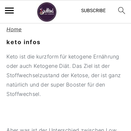
S
S
S
Home
k
k
k
keto infos
i
i
i
p
p
p
Keto ist die kurzform für ketogene Ernährung
t
t
t
oder auch Ketogene Diät. Das Ziel ist der
o
o
o
Stoffwechselzustand der Ketose, der ist ganz
p
m
p
natürlich und der super Booster für den
r
a
r
Stoffwechsel.
i
i
i
m
n
m
a
c
a
Aber was ist der Unterschied zwischen Low
r
o
r