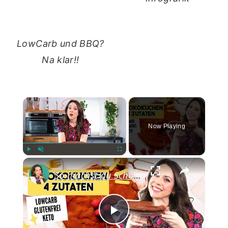
LowCarb und BBQ?
Na klar!!
×
Now Playing
×
Play
Unmute
Fullscreen
So machst du Schokokuchen ohne Mehl aus nur 4 Zutaten 😍 | Low Carb | Keto| Glutenfrei | Abnehmen
Play