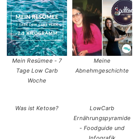
Mein Resümee - 7
Meine
Tage Low Carb
Abnehmgeschichte
Woche
Was ist Ketose?
LowCarb
Ernährungspyramide
- Foodguide und
Infografik