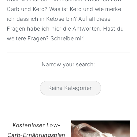
Carb und Keto? Was ist Keto und wie merke
y
n
y
ich dass ich in Ketose bin? Auf all diese
n
t
s
Fragen habe ich hier die Antworten. Hast du
a
e
i
weitere Fragen? Schreibe mir!
v
n
d
i
t
e
g
b
Narrow your search:
a
a
t
r
i
Keine Kategorien
o
n
Kostenloser Low-
Carb-Ernährungsplan