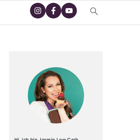
primary
sidebar
Hi, ich bin Jasmin Low Carb