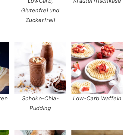
LowCarb,
Kräuterfrischkäse
Glutenfrei und
Zuckerfrei!
ken
Schoko-Chia-
Low-Carb Waffeln
Pudding