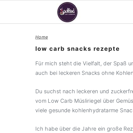
S
S
S
Home
k
k
k
i
i
i
low carb snacks rezepte
p
p
p
Für mich steht die Vielfalt, der Spaß 
t
t
t
auch bei leckeren Snacks ohne Kohle
o
o
o
p
m
p
Du suchst nach leckeren und zuckerfr
r
a
r
vom Low Carb Müsliriegel über Gemüs
i
i
i
viele gesunde kohlenhydratarme Snac
m
n
m
a
c
a
Ich habe über die Jahre ein große Re
r
o
r