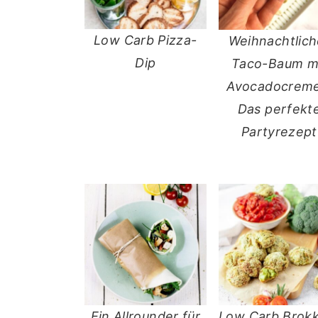
Low Carb Pizza-
Weihnachtlich
Dip
Taco-Baum m
Avocadocreme
Das perfekt
Partyrezept
Ein Allrounder für
Low Carb Brokk