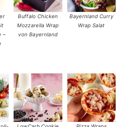
er
Buffalo Chicken
Bayernland Curry
it
Mozzarella Wrap
Wrap Salat
 –
von Bayernland
e
oli-
LowCarb Cookie
Pizza Wraps