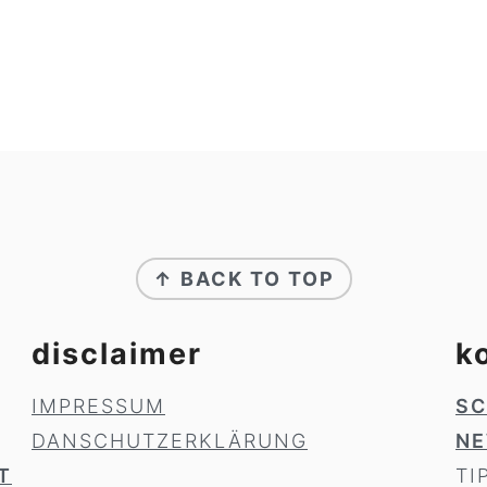
↑ BACK TO TOP
disclaimer
k
IMPRESSUM
SC
DANSCHUTZERKLÄRUNG
NE
T
TI