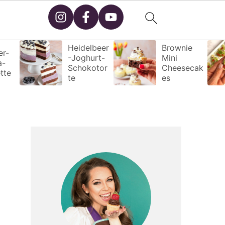
Heidelbeer
Brownie
r-
-Joghurt-
Mini
a-
Schokotor
Cheesecak
tte
te
es
primary
sidebar