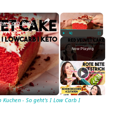
×
×
Red Velvet Cake - Saftiger Low Carb Kuchen - So geht's I Low Carb I Glutenfrei I Keto
Play
Unmute
Fullscreen
Now Playing
ay
deo
b Kuchen - So geht's I Low Carb I