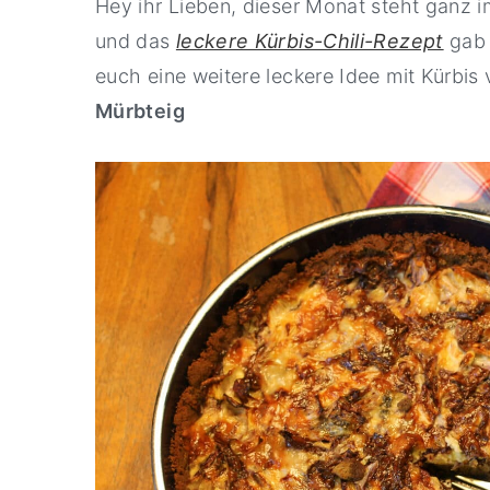
Hey ihr Lieben, dieser Monat steht ganz 
y
n
y
und das
leckere Kürbis-Chili-Rezept
gab 
n
t
s
euch eine weitere leckere Idee mit Kürbis 
a
e
i
Mürbteig
v
n
d
i
t
e
g
b
a
a
t
r
i
o
n