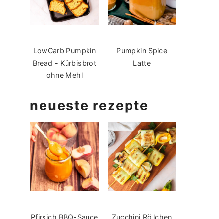
LowCarb Pumpkin
Pumpkin Spice
Bread - Kürbisbrot
Latte
ohne Mehl
neueste rezepte
Pfirsich BBQ-Sauce
Zucchini Röllchen