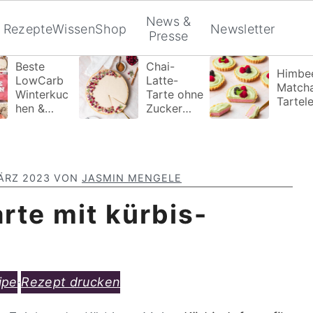
News &
Rezepte
Wissen
Shop
Newsletter
Presse
Beste
Chai-
Himbee
LowCarb
Latte-
Match
Winterkuc
Tarte ohne
Tartele
hen &
Zucker
Wintertort
Zusatz
en ohne
Zucker die
du
probieren
ÄRZ 2023
VON
JASMIN MENGELE
musst!
rte mit kürbis-
ipe
·
Rezept drucken