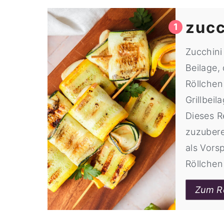
zucc
Zucchini
Beilage, 
Röllchen
Grillbei
Dieses Re
zuzubere
als Vorsp
Röllchen 
Zum R