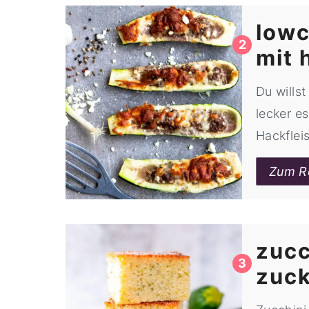
lowc
mit 
Du wills
lecker e
Hackflei
Zum R
zucc
zuc