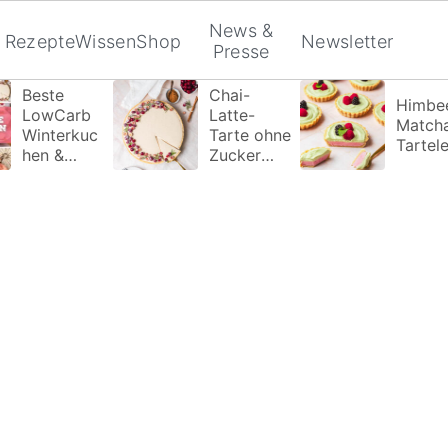
News &
Rezepte
Wissen
Shop
Newsletter
Presse
Beste
Chai-
Himbee
LowCarb
Latte-
Match
Winterkuc
Tarte ohne
Tartele
hen &
Zucker
Wintertort
Zusatz
en ohne
Zucker die
du
probieren
musst!