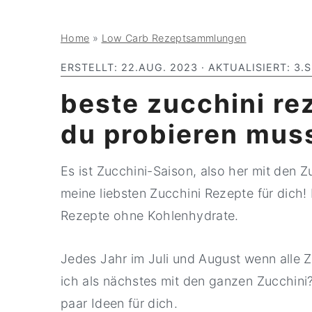
y
n
y
Home
»
Low Carb Rezeptsammlungen
n
t
s
a
e
i
ERSTELLT:
22.AUG. 2023
· AKTUALISIERT:
3.S
v
n
d
beste zucchini rez
i
t
e
du probieren muss
g
b
a
a
Es ist Zucchini-Saison, also her mit den
t
r
meine liebsten Zucchini Rezepte für dich! 
i
Rezepte ohne Kohlenhydrate.
o
n
Jedes Jahr im Juli und August wenn alle 
ich als nächstes mit den ganzen Zucchini? 
paar Ideen für dich.