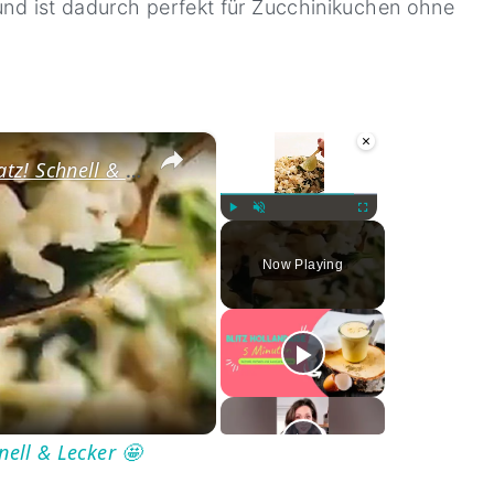
 und ist dadurch perfekt für Zucchinikuchen ohne
×
×
Der beste LowCarb Reis Ersatz! Schnell & Lecker 🤩
Play
Unmute
Fullscreen
Now Playing
ay
deo
nell & Lecker 🤩