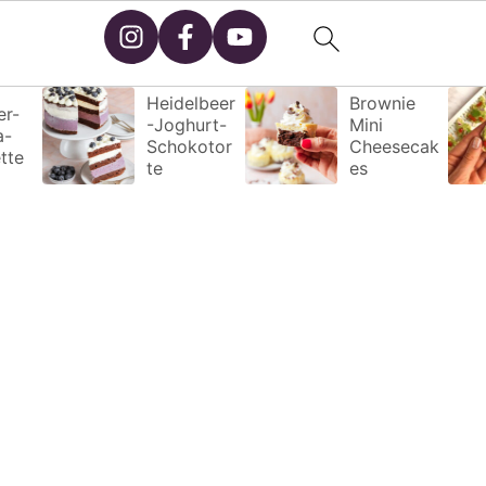
Heidelbeer
Brownie
r-
-Joghurt-
Mini
a-
Schokotor
Cheesecak
tte
te
es