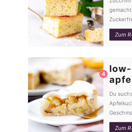
Zucchini 
gemacht,
Zuckerfre
Zum R
low-
apfe
Du suchs
Apfelkuc
Geschma
Zum R