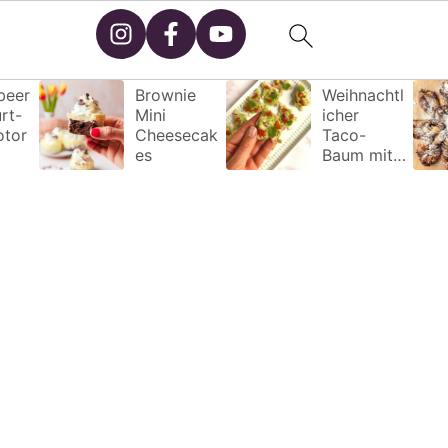
beer
Brownie
Weihnachtl
rt-
Mini
icher
otor
Cheesecak
Taco-
es
Baum mit
Avocadocr
eme – Das
perfekte
Partyrezep
t