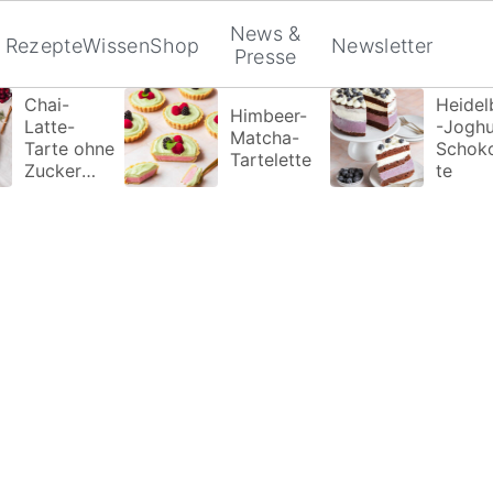
News &
Rezepte
Wissen
Shop
Newsletter
Presse
Chai-
Heidel
Himbeer-
Latte-
-Joghu
Matcha-
Tarte ohne
Schok
Tartelette
Zucker
te
Zusatz