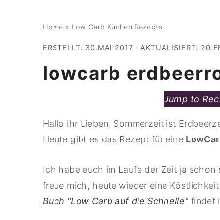
y
n
y
Home
»
Low Carb Kuchen Rezepte
n
t
s
a
e
i
ERSTELLT:
30.MAI 2017
· AKTUALISIERT:
20.F
v
n
d
lowcarb erdbeerro
i
t
e
g
b
Jump to Rec
a
a
Hallo ihr Lieben, Sommerzeit ist Erdbeerze
t
r
Heute gibt es das Rezept für eine
LowCarb
i
o
Ich habe euch im Laufe der Zeit ja schon
n
freue mich, heute wieder eine Köstlichkeit
Buch "Low Carb auf die Schnelle"
findet 