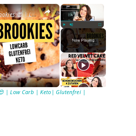
×
×
So machst du die besten Brookies 😍 | Low Carb | Keto| Glutenfrei | Abnehmen
Play
Unmute
Fullscreen
Now Playing
ay
deo
😍 | Low Carb | Keto| Glutenfrei |