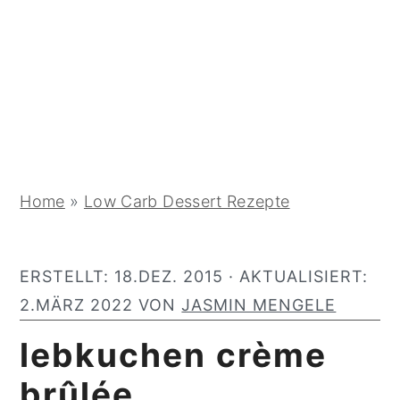
y
n
y
n
t
s
a
e
i
v
n
d
i
t
e
g
b
a
a
Home
»
Low Carb Dessert Rezepte
t
r
i
ERSTELLT:
18.DEZ. 2015
· AKTUALISIERT:
o
2.MÄRZ 2022
VON
JASMIN MENGELE
n
lebkuchen crème
brûlée