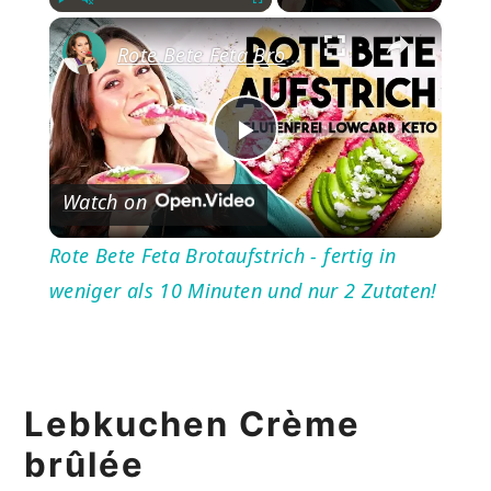
×
Play
Unmute
Fullscreen
Rote Bete Feta Brotaufstrich - fertig in weniger als 10 Minuten und nur 2 Zutaten!
Play
Watch on
Video
Rote Bete Feta Brotaufstrich - fertig in
weniger als 10 Minuten und nur 2 Zutaten!
Lebkuchen Crème
brûlée