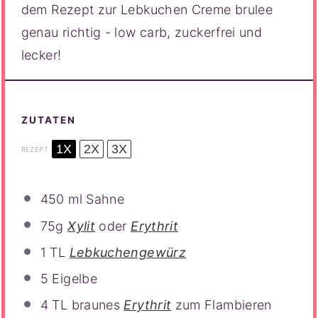
dem Rezept zur Lebkuchen Creme brulee
genau richtig - low carb, zuckerfrei und
lecker!
ZUTATEN
1X
2X
3X
REZEPT
450
ml Sahne
75g
Xylit
oder
Erythrit
1
TL
Lebkuchengewürz
5
Eigelbe
4
TL braunes
Erythrit
zum Flambieren