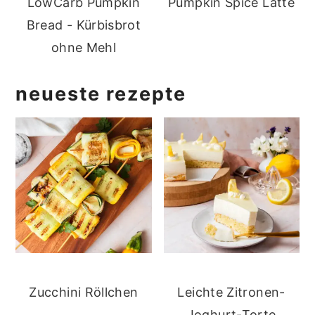
LowCarb Pumpkin
Pumpkin Spice Latte
Bread - Kürbisbrot
ohne Mehl
neueste rezepte
Zucchini Röllchen
Leichte Zitronen-
Joghurt-Torte