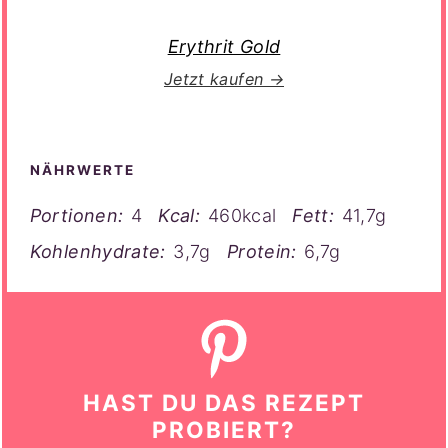
Erythrit Gold
Jetzt kaufen →
NÄHRWERTE
Portionen:
4
Kcal:
460kcal
Fett:
41,7g
Kohlenhydrate:
3,7g
Protein:
6,7g
HAST DU DAS REZEPT
PROBIERT?