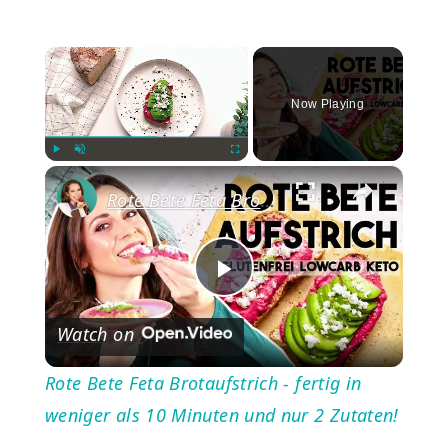
×
Now Playing
×
Play
Unmute
Fullscreen
Rote Bete Feta Brotaufstrich - fertig in weniger als 10 Minuten und nur 2 Zutaten!
Play
Watch on
Video
Rote Bete Feta Brotaufstrich - fertig in
weniger als 10 Minuten und nur 2 Zutaten!