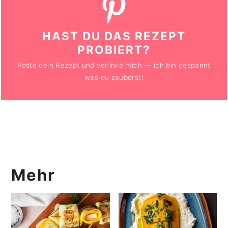
HAST DU DAS REZEPT
PROBIERT?
Poste dein Rezept und verlinke mich — ich bin gespannt
was du zauberst!
Mehr