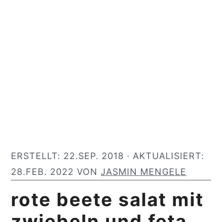
y
n
y
n
t
s
a
e
i
v
n
d
i
t
e
g
b
a
a
t
r
i
ERSTELLT:
22.SEP. 2018
· AKTUALISIERT:
o
28.FEB. 2022
VON
JASMIN MENGELE
n
rote beete salat mit
zwiebeln und feta