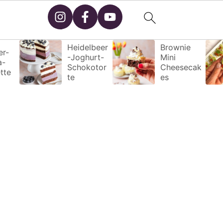
Heidelbeer
Brownie
r-
-Joghurt-
Mini
a-
Schokotor
Cheesecak
tte
te
es