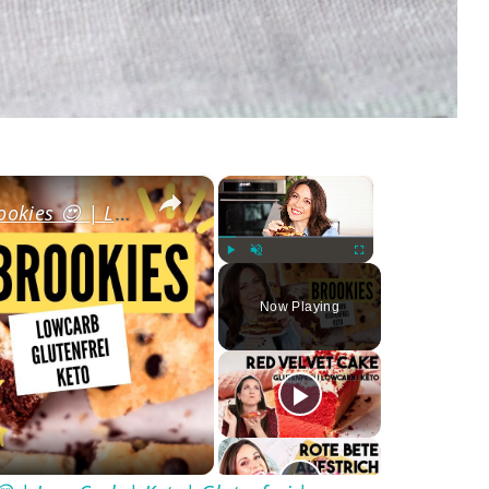
×
×
So machst du die besten Brookies 😍 | Low Carb | Keto| Glutenfrei | Abnehmen
Play
Unmute
Fullscreen
Now Playing
ay
deo