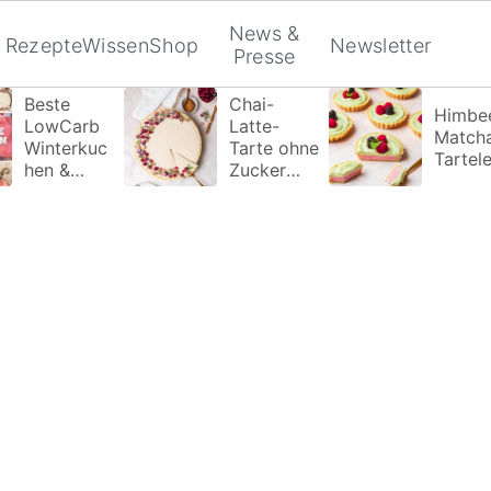
News &
Rezepte
Wissen
Shop
Newsletter
Presse
Beste
Chai-
Himbee
LowCarb
Latte-
Match
Winterkuc
Tarte ohne
Tartele
hen &
Zucker
Wintertort
Zusatz
en ohne
Zucker die
du
probieren
musst!