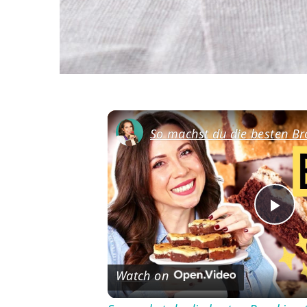
Pl
Vi
Watch on