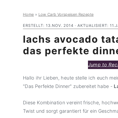
y
n
y
Home
»
Low Carb Vorspeisen Rezepte
n
t
s
a
e
i
ERSTELLT:
13.NOV. 2014
· AKTUALISIERT:
11.
v
n
d
lachs avocado tat
i
t
e
das perfekte dinn
g
b
a
a
Jump to Rec
t
r
i
Hallo ihr Lieben, heute stelle ich euch m
o
"Das Perfekte Dinner" zubereitet habe -
L
n
Diese Kombination vereint frische, hochw
Twist und sorgt garantiert für ein Geschm