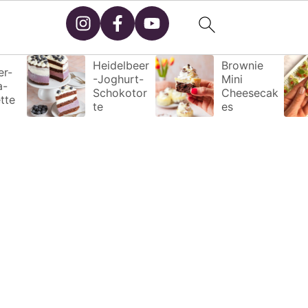
Heidelbeer
Brownie
r-
-Joghurt-
Mini
a-
Schokotor
Cheesecak
tte
te
es