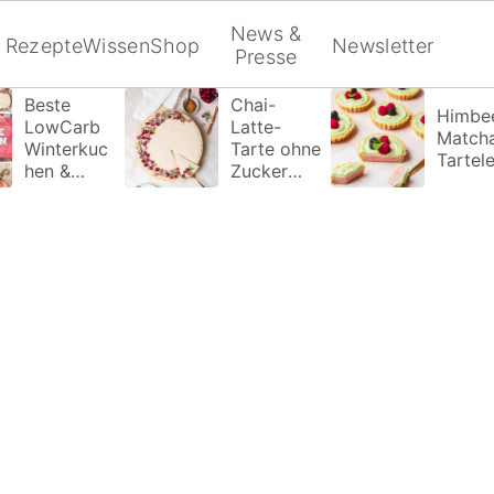
News &
Rezepte
Wissen
Shop
Newsletter
Presse
Beste
Chai-
Himbee
LowCarb
Latte-
Match
Winterkuc
Tarte ohne
Tartele
hen &
Zucker
Wintertort
Zusatz
en ohne
Zucker die
du
probieren
musst!