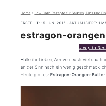
y
n
y
Home
»
Low Carb Rezepte für Saucen, Dips und Dr
n
t
s
a
e
i
ERSTELLT:
15.JUNI 2016
· AKTUALISIERT:
1.M
v
n
d
estragon-orangen
i
t
e
g
b
Jump to Rec
a
a
Hallo ihr Lieben,Wer von euch viel und häuf
t
r
an der Sinn nach ein wenig geschmacklich
i
Heute gibt es:
Estragon-Orangen-Butter
o
n