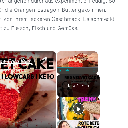
ter angehen durchaus experimentierfreudig. So
 für die Orangen-Estragon-Butter gekommen.
uch von ihrem leckeren Geschmack. Es schmeckt
t zu Fleisch, Fisch und Gemüse.
×
×
Red Velvet Cake - Saftiger Low Carb Kuchen - So geht's I Low Carb I Glutenfrei I Keto
Play
Unmute
Fullscreen
Now Playing
ay
deo