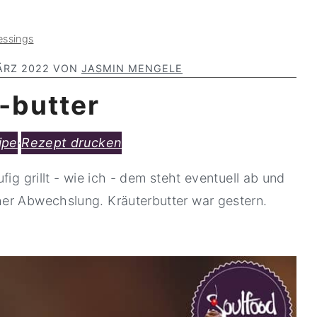
essings
ÄRZ 2022
VON
JASMIN MENGELE
-butter
ipe
·
Rezept drucken
ig grillt - wie ich - dem steht eventuell ab und
er Abwechslung. Kräuterbutter war gestern.