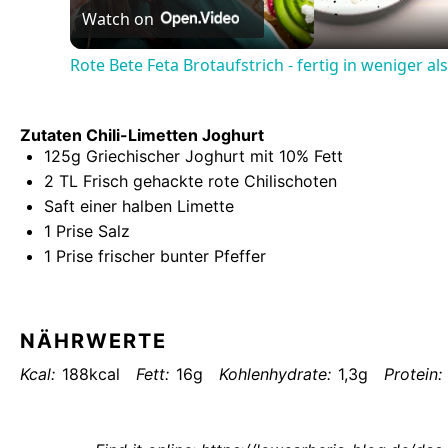
Video
Watch on
Rote Bete Feta Brotaufstrich - fertig in weniger a
Zutaten Chili-Limetten Joghurt
125g
Griechischer Joghurt mit 10% Fett
2
TL Frisch gehackte rote Chilischoten
Saft einer halben Limette
1
Prise Salz
1
Prise frischer bunter Pfeffer
NÄHRWERTE
Kcal:
188kcal
Fett:
16g
Kohlenhydrate:
1,3g
Protein: