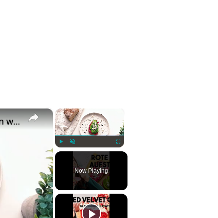
×
×
Rote Bete Feta Brotaufstrich - fertig in weniger als 10 Minuten und nur 2 Zutaten!
Play
Unmute
Fullscreen
Now Playing