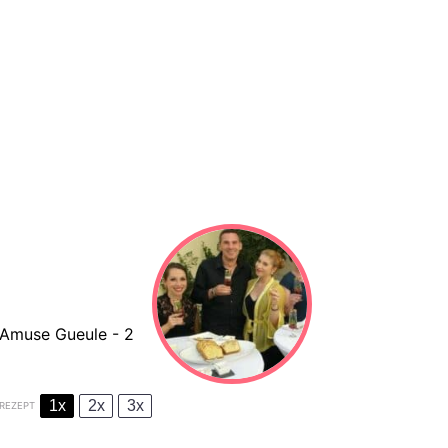
E
 Amuse Gueule - 2
1x
2x
3x
REZEPT